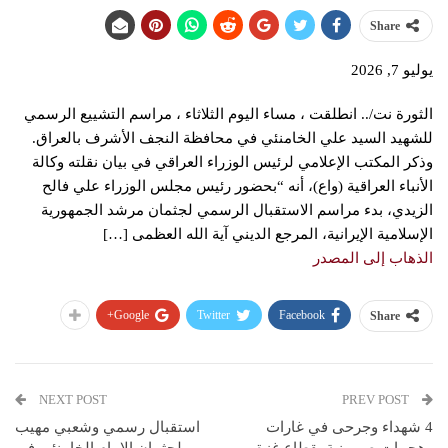
Share
يوليو 7, 2026
الثورة نت/.. انطلقت ، مساء اليوم الثلاثاء ، مراسم التشييع الرسمي
للشهيد السيد علي الخامنئي في محافظة النجف الأشرف بالعراق.
وذكر المكتب الإعلامي لرئيس الوزراء العراقي في بيان نقلته وكالة
الأنباء العراقية (واع)، أنه “بحضور رئيس مجلس الوزراء علي فالح
الزيدي، بدء مراسم الاستقبال الرسمي لجثمان مرشد الجمهورية
الإسلامية الإيرانية، المرجع الديني آية الله العظمى […]
الذهاب إلى المصدر
Google+
Twitter
Facebook
Share
NEXT POST
PREV POST
4 شهداء وجرحى في غارات
استقبال رسمي وشعبي مهيب
وهجمات صهيونية بقطاع غزة
لجثمان الإمام الخامنئي في