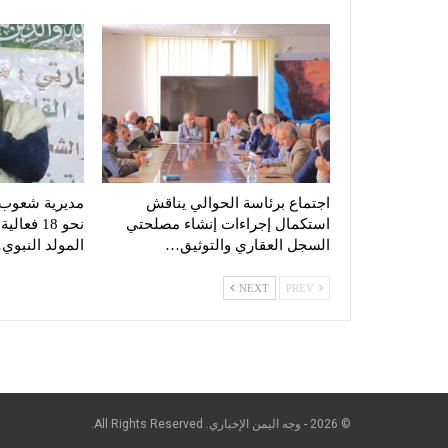
اجتماع برئاسة الحوالي يناقش
مديرية شعوب ب
استكمال إجراءات إنشاء مصلحتي
نحو 18 فع
السجل العقاري والتوثيق…
المولد النبوي
NEXT
PREV
© 2026 - وجه اليمن الإخباري. All Rights Reserved.