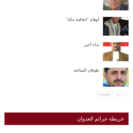
أوهام “اتفاقية مكة”
نداء أخير..
طوفان المباغتة
NEXT
PREV
خريطة جرائم العدوان