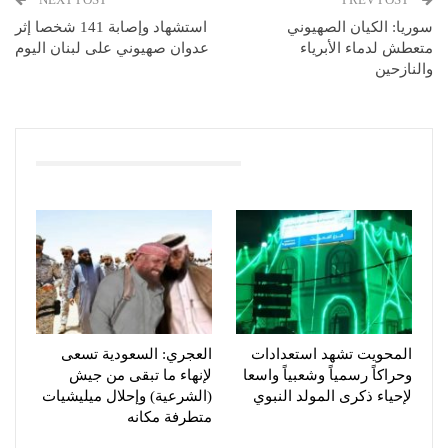
سوريا: الكيان الصهيوني
استشهاد وإصابة 141 شخصا إثر
متعطش لدماء الأبرياء
عدوان صهيوني على لبنان اليوم
والنازحين
You Might Also Like
المحويت تشهد استعدادات
العجري: السعودية تسعى
وحراكاً رسمياً وشعبياً واسعا
لإنهاء ما تبقى من جيش
لإحياء ذكرى المولد النبوي
(الشرعية) وإحلال ميليشيات
متطرفة مكانه