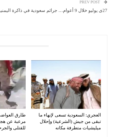
PREV POST
27ى يوليو خلال 9 أعوام… جرائم سعودية في ذاكرة اليمنيين
You Might Also Like
العجري: السعودية تسعى لإنهاء ما
طارق العواض
تبقى من جيش (الشرعية) وإحلال
مرعبة عن هجو
ميليشيات متطرفة مكانه
للقتلى والج