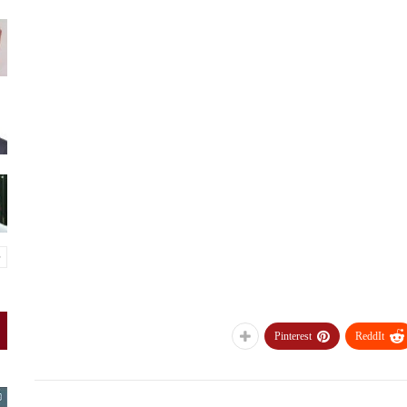
Pinterest
ReddIt