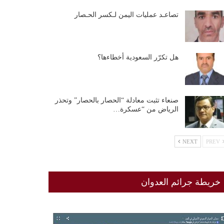
تصاعـد عمليات اليمن لـكسر الحـصار
هل تكرّر السعودية أخطاءها؟
صنعاء تثبت معادلة “الحصار بالحصار” وتحذر
الرياض من “عسكرة…
NEXT
PREV
خريطة جرائم العدوان