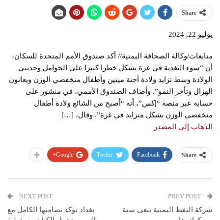
Share
يوليو 22, 2024
متابعات/وكالة الصحافة اليمنية// أكد صندوق الأمم المتحدة للسكان،
أن “سوء التغذية في غزة يشكل خطرا كبيرا على الحوامل وحديثي
الولادة وسط تزايد ولادة أجنة ميتين وأطفال منخفضي الوزن ويعانون
الهزال وتأخر النمو”. وأضاف الصندوق الأممي، في منشور على
حسابه عبر منصة “إكس”، أنه “أصبح من الشائع ولادة أطفال
منخفضي الوزن بشكل متزايد في غزة”. وقال، […]
الذهاب إلى المصدر
Google+
Twitter
Facebook
Share
NEXT POST
PREV POST
شركة النفط اليمنية تنعى ستة
بغداد تؤكد تضامنها الكامل مع
من كوادرها
اليمن وتحمل الكيان مسؤولية