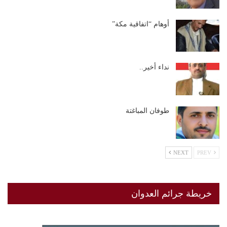
أوهام “اتفاقية مكة”
نداء أخير..
طوفان المباغتة
NEXT
PREV
خريطة جرائم العدوان