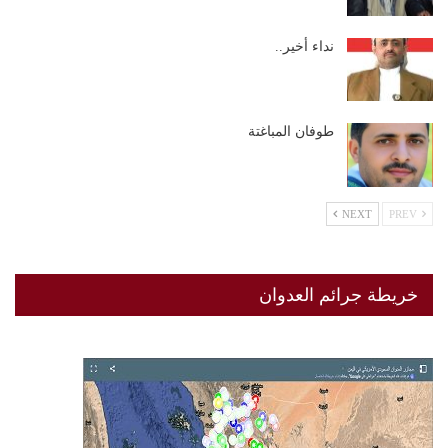
نداء أخير..
طوفان المباغتة
NEXT
PREV
خريطة جرائم العدوان