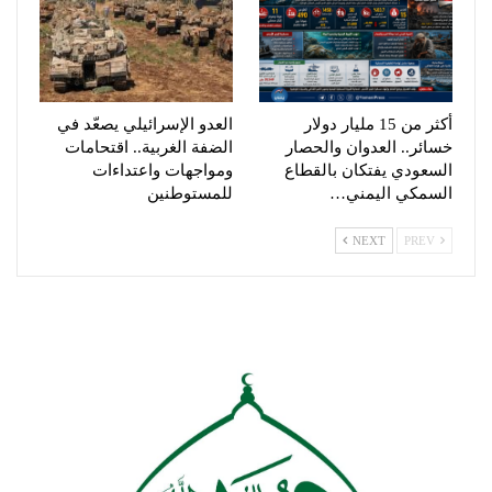
أكثر من 15 مليار دولار
العدو الإسرائيلي يصعّد في
خسائر.. العدوان والحصار
الضفة الغربية.. اقتحامات
السعودي يفتكان بالقطاع
ومواجهات واعتداءات
السمكي اليمني…
للمستوطنين
NEXT
PREV