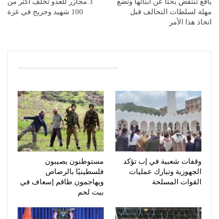
يافع تنتفض بحثا عن أبنائها وتضع
3 مجازر للعدو تخلف أكثر من
مهلة لسلطات التحالف قبل
100 شهيد وجريح في غزة
اتخاذ هذا الأمر
You Might Also Like
وقفات شعبية في إب تؤكد
مستوطنون يصيبون
الجهوزية وتبارك عمليات
فلسطينيًا بالرصاص
القوات المسلحة
ويهاجمون طاقم إسعاف في
بيت لحم