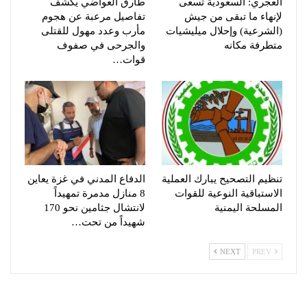
العجري: السعودية تسعى
طارق العواضي يكشف
لإنهاء ما تبقى من جيش
تفاصيل مرعبة عن هجوم
(الشرعية) وإحلال ميليشيات
مأرب وعدد مهول للقتلى
متطرفة مكانه
والجرحى في صفوف
قوات…
تنظيم التصحيح يبارك العملية
الدفاع المدني في غزة يعاين
الاستباقية النوعية للقوات
8 منازل مدمرة تمهيداً
المسلحة اليمنية
لانتشال جثامين نحو 170
شهيداً من تحت…
NEXT
PREV