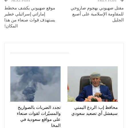
NEXT POST
PREV POST
مقتل صهيوني بهجوم صاروخي
موقع صهيوني يكشف مخطط
للمقاومة الإسلامية على أصبع
إماراتي إسرائيلي خطير
الجليل
يستهدف قوات صنعاء من هذا
المكان!
You Might Also Like
محافظ إب: الردع اليمني
تجدد الضربات بالصواريخ
سيفشل أي تصعيد سعودي
والمسيّرات لقوات صنعاء
على مواقع سعودية في
المخا