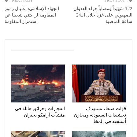
NEXT POST
PREV POST
122 شهيداً ومصاباً جراء العدوان
الجهاد الإسلامي: اغتيال رموز
الصهيوني على غزة خلال الـ24
المقاومة لن يثني شعبنا عن
ساعة الماضية
استمرار المقاومة
You Might Also Like
قوات صنعاء تستهدف
انفجارات وحرائق هائلة في
تحشيدات السعودية ومخازن
منشآت أرامكو بجيزان
أسلحته في المخا