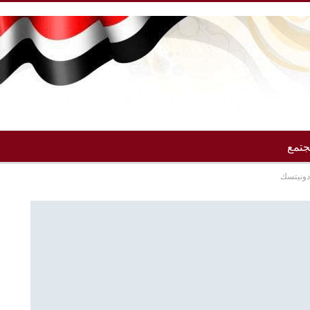
تمع
دونيتسك