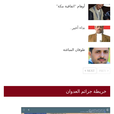
أوهام “اتفاقية مكة”
نداء أخير..
طوفان المباغتة
NEXT
PREV
خريطة جرائم العدوان