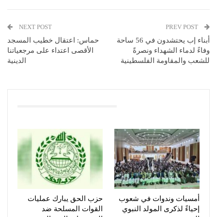
NEXT POST
PREV POST
أبناء إب يحتشدون في 56 ساحة
حماس: اعتقال خطيب المسجد
وفاءً لدماء الشهداء ونصرةً
الأقصى اعتداء على مرجعياتنا
للشعب والمقاومة الفلسطينية
الدينية
You Might Also Like
أمسيات وندوات في شعوب
حزب الحق يبارك عمليات
إحياءً لذكرى المولد النبوي
القوات المسلحة ضد