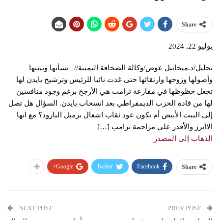
Share
يوليو 22, 2024
تحليل/د.ميخائيل عوض/وكالة الصحافة اليمنية// نشأتها وبيئتها
وأصولها وزوجها وارتقائها حتى غدت نائبا للرئيس وترشيح بايدن لها
تجعل حظوظها في مقارعة ترامب هي الأرجح برغم وجود منافسين
لها من قادة الحزب الديمقراطي بعد انسحاب بايدن. السؤال هل تصل
إلى البيت الأبيض أم تكون عود ثقاب اشعال برميل البارود؟ مع انها
الاأبرز والأقدر على مزاحمة ترامب […]
الذهاب إلى المصدر
Google+
Twitter
Facebook
Share
NEXT POST
PREV POST