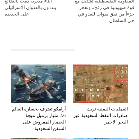
المقاومة الفلسطينية تشتبك مع
أبناء مديرية دمت بالضالع
قوة صهيونية في رفح.. وتفجر
ينددون بالعدوان الإسرائيلي
جزءاً من نفق بقوات للعدو في
على الحديدة
حي السلطان
You Might Also Like
العمليات اليمنية تربك
أرامكو تعترف بخسارة العالم
صادرات النفط السعودية عبر
2.6 مليار برميل نتيجة
البحر الاحمر
الحصار المفروض على
السفن السعودية