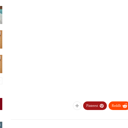
Pinterest
ReddIt