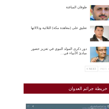
طوفان المباغتة
تعليق على (معاهدة مكة) الثلاثية ودلالاتها
دور ذكرى المولد النبوي في تعزيز حضور
مبادئ الأنبياء في…
NEXT
PREV
خريطة جرائم العدوان