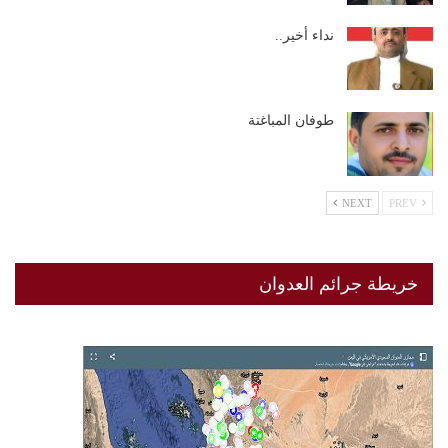
نداء أخير..
طوفان المباغتة
NEXT
PREV
خريطة جرائم العدوان