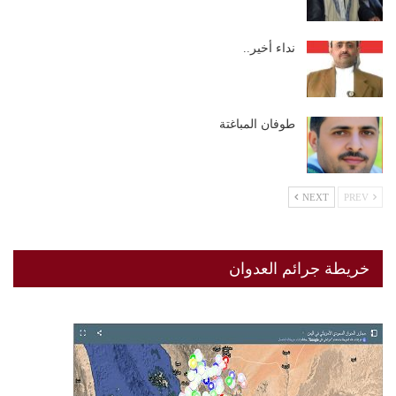
نداء أخير..
طوفان المباغتة
NEXT
PREV
خريطة جرائم العدوان