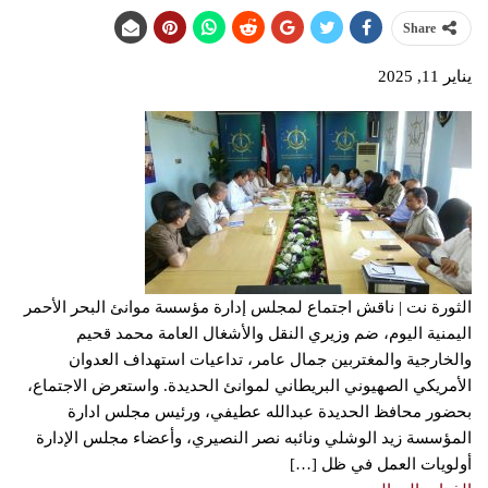
Share
يناير 11, 2025
الثورة نت | ناقش اجتماع لمجلس إدارة مؤسسة موانئ البحر الأحمر
اليمنية اليوم، ضم وزيري النقل والأشغال العامة محمد قحيم
والخارجية والمغتربين جمال عامر، تداعيات استهداف العدوان
الأمريكي الصهيوني البريطاني لموانئ الحديدة. واستعرض الاجتماع،
بحضور محافظ الحديدة عبدالله عطيفي، ورئيس مجلس ادارة
المؤسسة زيد الوشلي ونائبه نصر النصيري، وأعضاء مجلس الإدارة
أولويات العمل في ظل […]