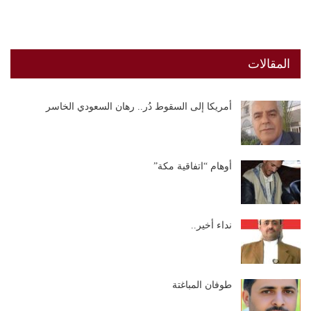
المقالات
أمريكا إلى السقوط دُر.. رهان السعودي الخاسر
أوهام “اتفاقية مكة”
نداء أخير..
طوفان المباغتة