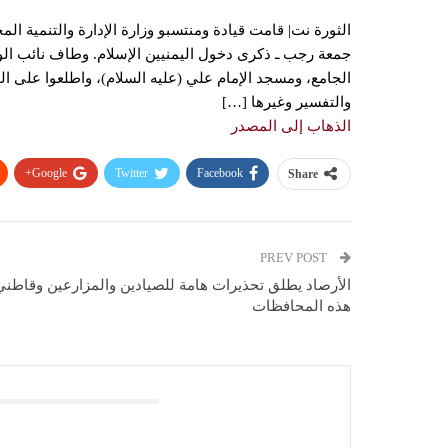
الثورة نت| قامت قيادة ومنتسبو وزارة الإدارة والتنمية المحل
جمعة رجب ـ ذكرى دخول اليمنيين الإسلام. وطاف نائب الوز
الجامع، ومسجد الإمام علي (عليه السلام)، واطلعوا على الم
والتفسير وغيرها […]
الذهاب إلى المصدر
Google+
Twitter
Facebook
Share
PREV POST
الأرصاد يطلق تحذيرات هامة للصيادين والمزارعين وقاطني
هذه المحافظات
You Might Also Like