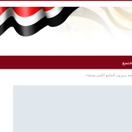
تمع
يفية يزورون الجامع الكبير بصنعاء