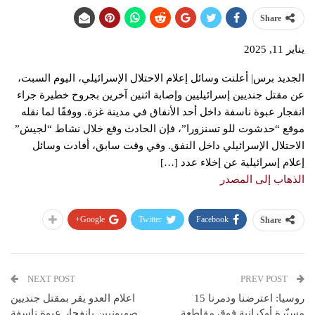
Share
يناير 11, 2025
الجديد برس| أعلنت وسائل إعلام الاحتلال الإسرائيلي، اليوم السبت،
عن مقتل جنديين إسرائيليين وإصابة اثنين آخرين بجروح خطيرة جراء
انفجار عبوة ناسفة داخل أحد الأنفاق في مدينة غزة. ووفقًا لما نقله
موقع “حدشوت للو تسنزورا”، فإن الحادث وقع خلال نشاط “لجيش”
الاحتلال الإسرائيلي داخل النفق. وفي وقت سابق، أفادت وسائل
إعلام إسرائيلية عن إخلاء عدد […]
الذهاب إلى المصدر
Google+
Twitter
Facebook
Share
NEXT POST
PREV POST
روسيا: اعترضنا ودمرنا 15
اعلام العدو يقر بمقتل جنديين
مسيّرة أوكرانية فوق مقاطعة
صهيونيين بانفجار عبوة ناسفة