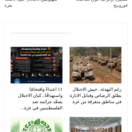
فورونيج
بغزة
You Might Also Like
رغم التهدئة.. جيش الاحتلال
11 اعتداءً واقتحامًا
يطلق الرصاص وقنابل الانارة
واستهدافًا.. كيان الاحتلال
في مناطق متفرقة من غزة
يصعّد جرائمه ضد
الفلسطينيين في غزة…