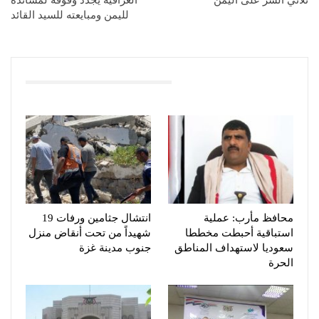
لليمن ومبايعته للسيد القائد
You Might Also Like
محافظ مأرب: عملية
انتشال جثامين ورفات 19
استباقية أحبطت مخططا
شهيداً من تحت أنقاض منزل
سعوديا لاستهداف المناطق
جنوب مدينة غزة
الحرة