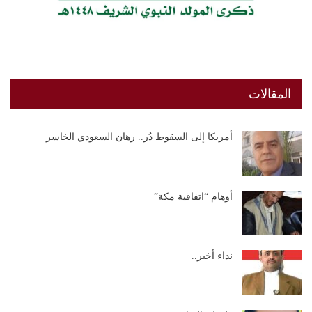
المقالات
أمريكا إلى السقوط دُر.. رهان السعودي الخاسر
أوهام “اتفاقية مكة”
نداء أخير..