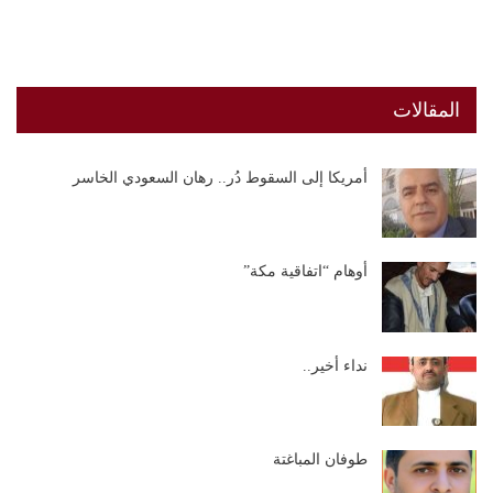
المقالات
أمريكا إلى السقوط دُر.. رهان السعودي الخاسر
أوهام “اتفاقية مكة”
نداء أخير..
طوفان المباغتة