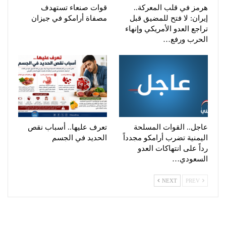
هرمز في قلب المعركة..
قوات صنعاء تستهدف
إيران: لا فتح للمضيق قبل
مصفاة أرامكو في جيزان
تراجع العدو الأمريكي وإنهاء
الحرب ورفع…
عاجل.. القوات المسلحة
تعرف عليها.. أسباب نقص
اليمنية تضرب أرامكو مجدداً
الحديد في الجسم
رداً على انتهاكات العدو
السعودي…
NEXT
PREV