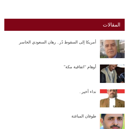
المقالات
أمريكا إلى السقوط دُر.. رهان السعودي الخاسر
أوهام “اتفاقية مكة”
نداء أخير..
طوفان المباغتة