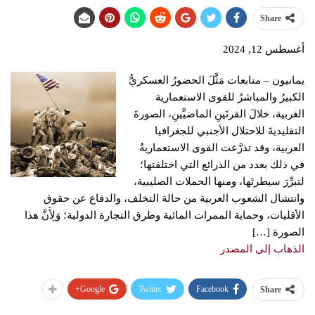
Share
أغسطس 12, 2024
يمانيون – متابعات مَثَّلَ الحضورُ العسكريُّ
الكبيرُ والمباشرُ للقوى الاستعمارية
الغربية، خلالَ القرنَينِ الماضيَّينِ، الصورةَ
التقليديةَ للاحتلال الأجنبي للجغرافيا
العربية، وقد تذرَّعت القوى الاستعماريةُ
في ذلك بعدد من الذرائع التي اختلقتها؛
لتبرِّرَ سيطرتَها، ومنها الحملات الصليبية،
وانتشال الشعوب العربية من حالة التخلف، والدفاع عن حقوق
الأقليات، وحماية الممرات المائية وطرق التجارة الدولية؛ وَلِأَنَّ هذا
الصورة […]
الذهاب إلى المصدر
Google+
Twitter
Facebook
Share