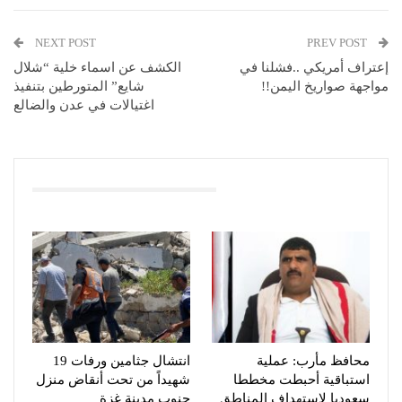
NEXT POST
PREV POST
إعتراف أمريكي ..فشلنا في
الكشف عن اسماء خلية “شلال
مواجهة صواريخ اليمن!!
شايع” المتورطين بتنفيذ
اغتيالات في عدن والضالع
You Might Also Like
محافظ مأرب: عملية
انتشال جثامين ورفات 19
استباقية أحبطت مخططا
شهيداً من تحت أنقاض منزل
سعوديا لاستهداف المناطق
جنوب مدينة غزة