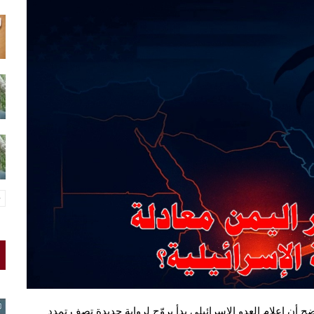
ح أن إعلام العدو الإسرائيلي بدأ يروّج لرواية جديدة تصف تمدد