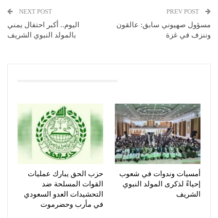
NEXT POST
PREV POST
مسؤول صهيوني سابق: عالقون
اليوم.. أكبر احتفال يمني
وننزف في غزة
بالمولد النبوي الشريف
You Might Also Like
أمسيات وندوات في شعوب
حزب الحق يبارك عمليات
إحياءً لذكرى المولد النبوي
القوات المسلحة ضد
الشريف
التحشيدات العدو السعودي
في مأرب وحضرموت