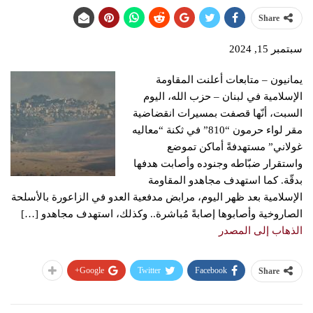
Share
سبتمبر 15, 2024
يمانيون – متابعات أعلنت المقاومة
الإسلامية في لبنان – حزب الله، اليوم
السبت، أنّها قصفت بمسيرات انقضاضية
مقر لواء حرمون “810” في ثكنة “معاليه
غولاني” مستهدفةً أماكن تموضع
واستقرار ضبّاطه وجنوده ‏وأصابت هدفها
بدقّة.‏ كما استهدف مجاهدو ‌‏‌‏المقاومة
‏الإسلامية بعد ظهر اليوم، مرابض مدفعية ‏العدو في الزاعورة بالأسلحة
الصاروخية وأصابوها إصابةً مُباشرة.‏. وكذلك، استهدف مجاهدو […]
الذهاب إلى المصدر
Google+
Twitter
Facebook
Share