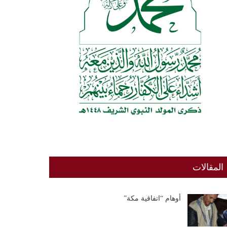
المقالات
أوهام “اتفاقية مكة”