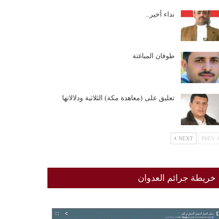
نداء أخير..
طوفان المباغتة
تعليق على (معاهدة مكة) الثلاثية ودلالاتها
NEXT
PREV
خريطة جرائم العدوان