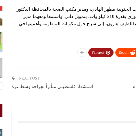
ت الجنوبية مطهر الهادي، ومدير مكتب الصحة بالمحافظة الدكتور
علي الحداد، تشغيل منظومة شمسية بمستشفى زبيد المحوري بقدرة 210 كيلو وات، بتمويل ذاتي. واستمعا ومعهما مدير
عبداللطيف هارون، إلى شرح حول مكونات المنظومة وأهميتها في
Pinterest
ReddIt
NEXT POST
ة
استشهاد فلسطيني متأثراً بجراحه وسط غزة