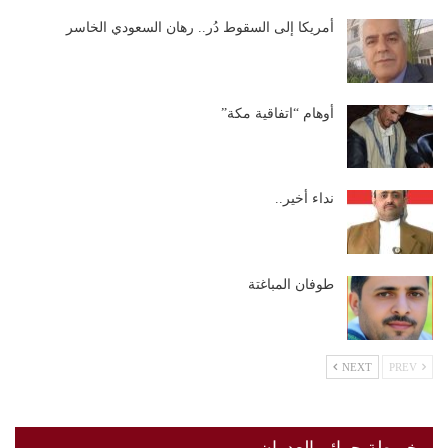
أمريكا إلى السقوط دُر.. رهان السعودي الخاسر
أوهام “اتفاقية مكة”
نداء أخير..
طوفان المباغتة
NEXT
PREV
خريطة جرائم العدوان