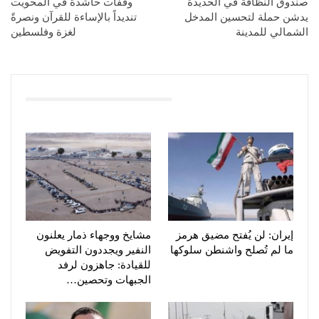
صندوق النظافة في الحديدة
وقفات حاشدة في المحويت
يدشن حملة لتحسين المدخل
تنديداً بالإساءة للقرآن ونصرةً
الشمالي للمدينة
لغزة وفلسطين
You Might Also Like
إيران: لن يُفتح مضيق هرمز
مشايخ ووجهاء ذمار يعلنون
ما لم تُصلح واشنطن سلوكها
النفير ويجددون التفويض
للقيادة: جاهزون لرفد
الجبهات وتحصين…