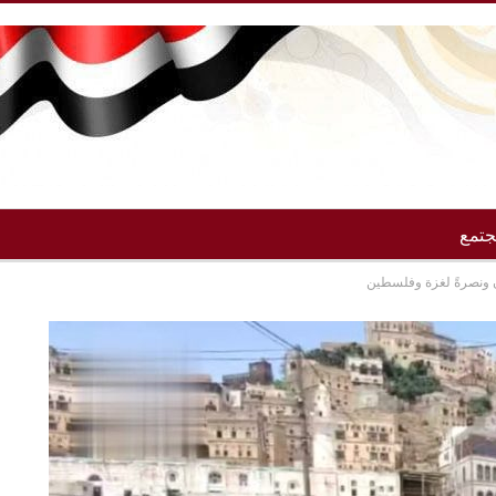
تمع
ن ونصرةً لغزة وفلسطين