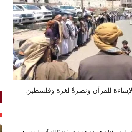
لإساءة للقرآن ونصرةً لغزة وفلسطين
، اليوم، وقفات حاشدة تحت شعار “غضبًا للقرآن والمقدسات