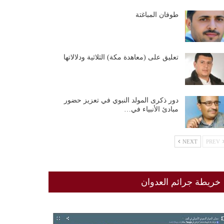
طوفان المباغتة
تعليق على (معاهدة مكة) الثلاثية ودلالاتها
دور ذكرى المولد النبوي في تعزيز حضور
مبادئ الأنبياء في…
NEXT
PREV
خريطة جرائم العدوان