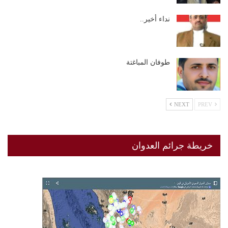
نداء أخير..
طوفان المباغتة
NEXT
PREV
خريطة جرائم العدوان