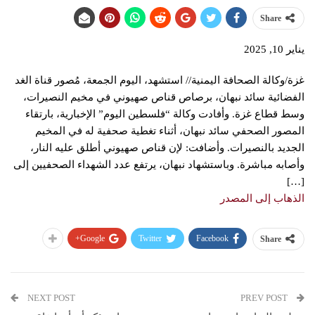
Share
يناير 10, 2025
غزة/وكالة الصحافة اليمنية// استشهد، اليوم الجمعة، مُصور قناة الغد
الفضائية سائد نبهان، برصاص قناص صهيوني في مخيم النصيرات،
وسط قطاع غزة. وأفادت وكالة “فلسطين اليوم” الإخبارية، بارتقاء
المصور الصحفي سائد نبهان، أثناء تغطية صحفية له في المخيم
الجديد بالنصيرات. وأضافت: لإن قناص صهيوني أطلق عليه النار،
وأصابه مباشرة. وباستشهاد نبهان، يرتفع عدد الشهداء الصحفيين إلى
[…]
الذهاب إلى المصدر
Google+
Twitter
Facebook
Share
NEXT POST
PREV POST