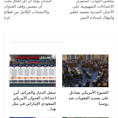
مجلس النواب: استمرار
حمدان يؤكد أن أي اتفاق يجب
الاعتداءات الصهيونية على
أن يتضمن وقف العدوان
الأعيان المدنية تصعيد خطير
والانسحاب الكامل من قطاع
وانتهاك لسيادة اليمن
غزة
You Might Also Like
الشيوخ الأمريكي يصادق
سجل الدمار والجرائم: أبرز
على تشديد العقوبات ضد
اعتداءات العدوان الأمريكي
روسيا
السعودي الإماراتي في مثل
هذا…