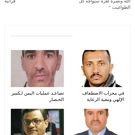
الله ونصرة لغزة سنواجه كل
قرآنية
الطواغيت “
You Might Also Like
في محراب الاصطفاف
تصاعـد عمليات اليمن لـكسر
الإلهي ومعية الرعاية
الحـصار