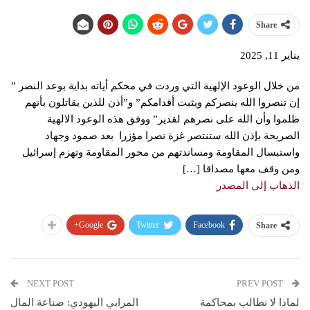
Share
يناير 11, 2025
من خلال الوعود الإلهية التي وردت في محكم أياته بداية بوعد النصر ”
إن تنصروا الله ينصركم ويثبت أقدامكم” و”أذن للذين يقاتلون بأنهم
ظلموا وأن الله على نصرهم لقدير” ووفق هذه الوعود الالهية
الصريحة بإذن الله ستنتصر غزة نصرا مؤزرا بعد صمود وجهاد
واستبسال المقاومة ومساندتهم من محور المقاومة وتهزم إسرائيل
ومن وقف معها مصداقا […]
الذهاب إلى المصدر
Google+
Twitter
Facebook
Share
NEXT POST
PREV POST
لماذا لا نطالب بمحاكمة
المرابي اليهودي: صناعة المال