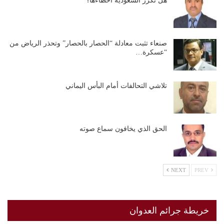
هل تكرّر السعودية أخطاءها؟
صنعاء تثبت معادلة “الحصار بالحصار” وتحذر الرياض من
“عسكرة…
تلاشي التحالفات أمام البأس اليماني
الحق الذي يخافون سماع صوته
NEXT
PREV
خريطة جرائم العدوان