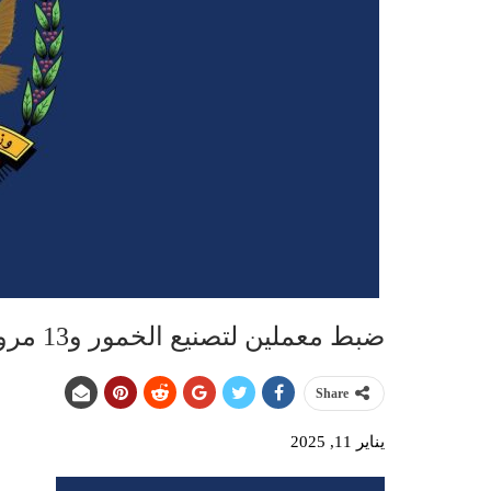
ضبط معملين لتصنيع الخمور و13 مروجاً من جنسيات أفريقية ويمنية
Share
يناير 11, 2025