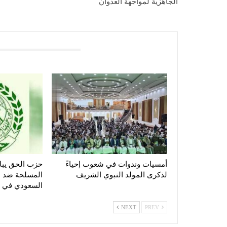
الجاهزية لمواجهة العدوان
You Might Also Like
أمسيات وندوات في شعوب إحياءً
حزب الحق يبا
لذكرى المولد النبوي الشريف
المسلحة ضد ا
السعودي في 
NEXT
PREV