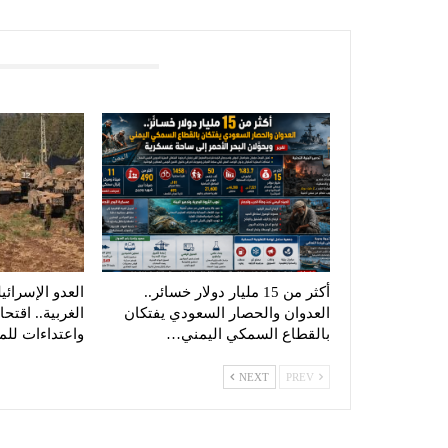
You Might Also Like
أكثر من 15 مليار دولار خسائر..
العدو الإسرائ
العدوان والحصار السعودي يفتكان
الغربية.. اقت
بالقطاع السمكي اليمني…
واعتداءات لل
NEXT
PREV