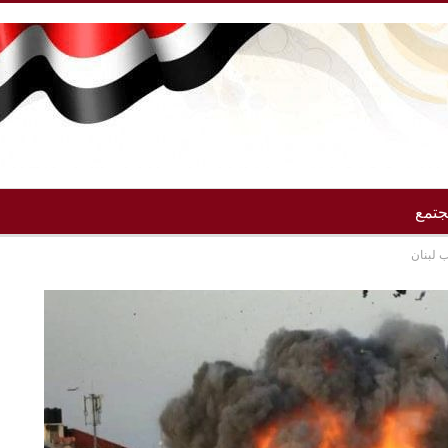
تمع
 لبنان