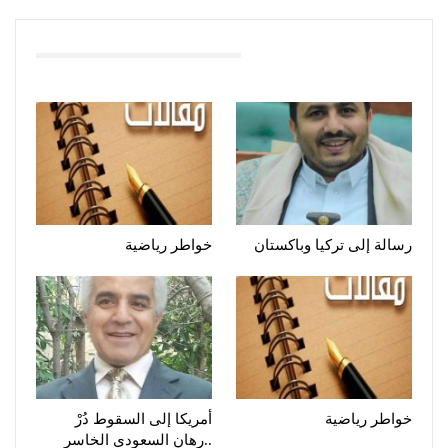
You Might Also Like
رسالة إلى تركيا وباكستان
خواطر رياضية
خواطر رياضية
أمريكا إلى السقوط دُرْ
..رهان السعودي الخاسر