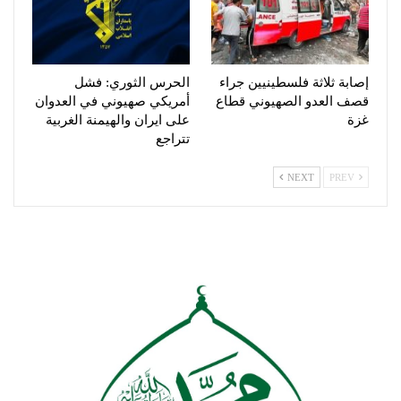
إصابة ثلاثة فلسطينيين جراء
الحرس الثوري: فشل
قصف العدو الصهيوني قطاع
أمريكي صهيوني في العدوان
غزة
على ايران والهيمنة الغربية
تتراجع
NEXT
PREV