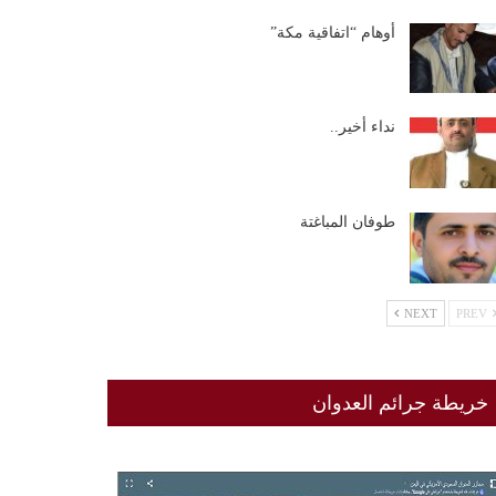
أوهام “اتفاقية مكة”
نداء أخير..
طوفان المباغتة
NEXT
PREV
خريطة جرائم العدوان