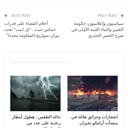
NEXT POST
PREV POST
سياسيون وإعلاميون: حكومة
أحلام القضاء على قدرات
التغيير والبناء اللبنة الأولى في
حماس تتبدد.. “تل ابيب” تحت
صرح التغيير الجذري
نيران صواريخ المقاومة مجددا ً
You Might Also Like
انفجارات وحرائق هائلة في
حالة الطقس : هطول أمطار
منشآت أرامكو بجيزان
رعدية على عدد من